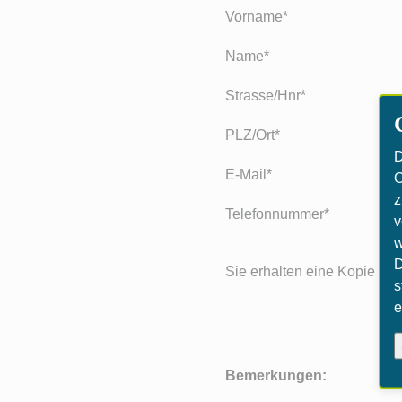
Vorname*
Name*
Strasse/Hnr*
PLZ/Ort*
D
E-Mail*
C
z
Telefonnummer*
v
w
D
Sie erhalten eine Kopie Ihr
s
e
Bemerkungen: