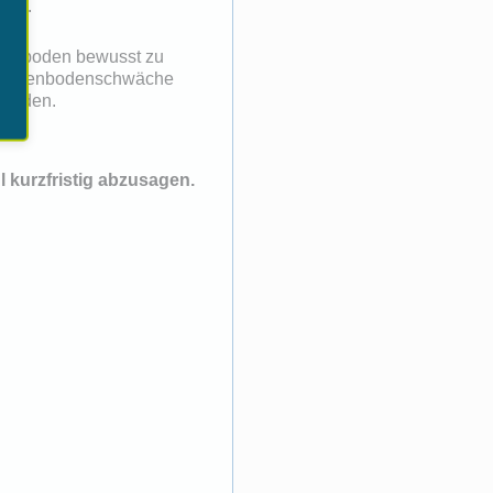
ben.
ckenboden bewusst zu
er Beckenbodenschwäche
mieden.
l kurzfristig abzusagen.