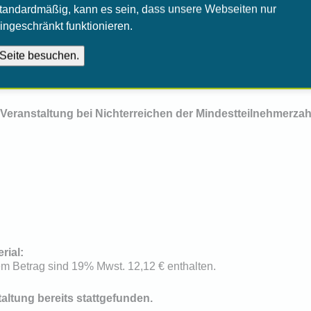
nig Kraft hat, kann er seine Funktion nicht mehr richtig ausü
tandardmäßig, kann es sein, dass unsere Webseiten nur
ingeschränkt funktionieren.
eine gute Wahrnehmung des Beckenbodens zu erreichen, den Be
eren, sowie die Muskulatur nachhaltig zu kräftigen. Allgemein
erden, Inkontinenzprobleme werden verbessert oder sogar ver
 Veranstaltung bei Nichterreichen der Mindestteilnehmerzah
rial:
em Betrag sind 19% Mwst. 12,12 € enthalten.
taltung bereits stattgefunden.