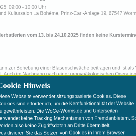
25, 09:00 - 10:00 Uhr
 und Kultursalon La Bohème, Prinz-Carl-Anlage 19, 67547 Wor
rbstferien vom 13. bis 24.10.2025 finden keine Kurstermine
n zur Behebung einer Blasenschwäche beitragen und ist als 
oll. Auch im Nachgang nach einer urogynäkologischen Operation 
r wichtig.
Cookie Hinweis
ner erkennen den Wert qualifizierter Beckenbodengymnastik,
iese Webseite verwendet sitzungsbasierte Cookies. Diese
ookies sind erforderlich, um die Kernfunktionalität der Website
tuhlgang / Inkontinenz
u gewährleisten. Die WoGe-Worms.de und Unterseiten
sstörung / Obstipation
erwendet keine Tracking Mechanismen von Fremdanbietern. S
erden also keine Zugriffsdaten an Dritte übermittelt.
eaktivieren Sie das Setzen von Cookies in Ihrem Browser