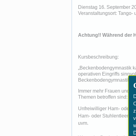
Dienstag 16. September 20
Veranstaltungsort: Tango-
Achtung!! Während der He
Kursbeschreibung:
„Beckenbodengymnastik kan
operativen Eingriffs sinnv
Beckenbodengymnastik seh
Immer mehr Frauen und Män
D
Themen betroffen sind:
C
Unfreiwilliger Harn- oder S
z
Harn- oder Stuhlentleerung
v
uvm.
w
D