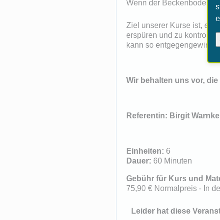
Wenn der Beckenboden zu we
s
e
Ziel unserer Kurse ist, 
erspüren und zu kontrolli
kann so entgegengewirkt w
Wir behalten uns vor, die
Referentin: Birgit Warnke
Einheiten:
6
Dauer:
60 Minuten
Gebühr für Kurs und Mate
75,90 € Normalpreis - In d
Leider hat diese Verans